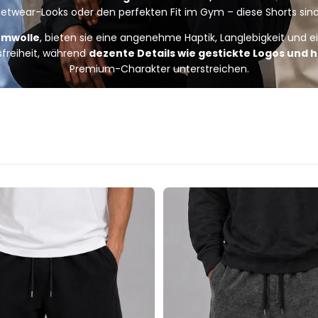
ear-Looks oder den perfekten Fit im Gym – diese Shorts sind 
umwolle
, bieten sie eine angenehme Haptik, Langlebigkeit und e
freiheit, während
dezente Details wie gestickte Logos und 
Premium-Charakter unterstreichen.