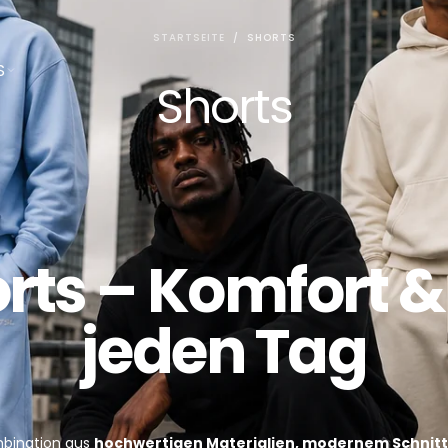
STARTSEITE
/
SHORTS
S
Shorts
rts – Komfort & 
jeden Tag
mbination aus
hochwertigen Materialien, modernem Schni