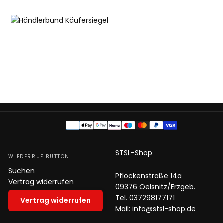
Zahlungsmethoden
STSL-Shop
WIEDERRUF BUTTON
Suchen
Pflockenstraße 14a
Vertrag widerrufen
09376 Oelsnitz/Erzgeb.
Tel. 037298177171
Vertrag widerrufen
Mail: info@stsl-shop.de