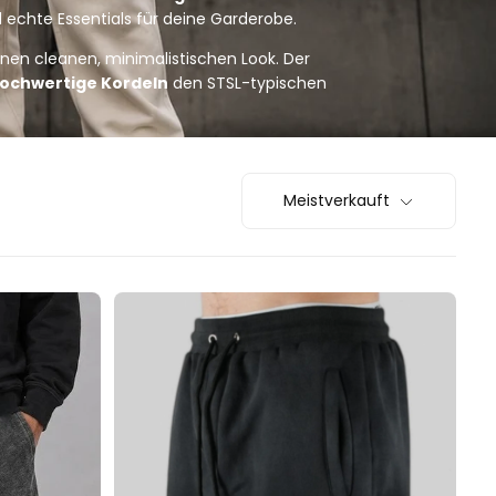
echte Essentials für deine Garderobe.
inen cleanen, minimalistischen Look. Der
hochwertige Kordeln
den STSL-typischen
Meistverkauft