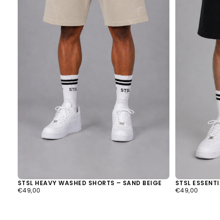
STSL HEAVY WASHED SHORTS – SAND BEIGE
STSL ESSENT
€49,00
REGULÄRER
€49,00
REGULÄRER
€49,00
€49,00
PREIS
PREIS