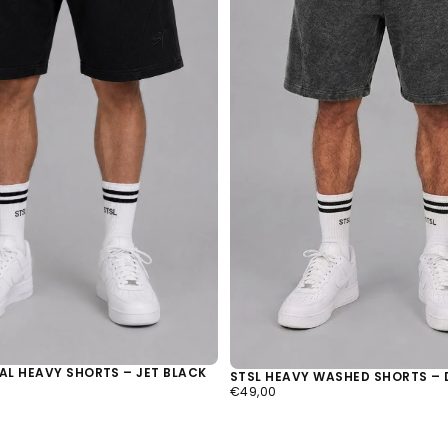
D
Schnellwa
derze
IAL HEAVY SHORTS – JET BLACK
STSL HEAVY WASHED SHORTS – 
Es wurde noch kein
€49,00
REGULÄRER
€49,00
PREIS