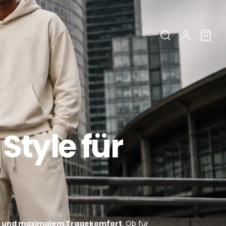
Style für
tt und maximalem Tragekomfort
. Ob für