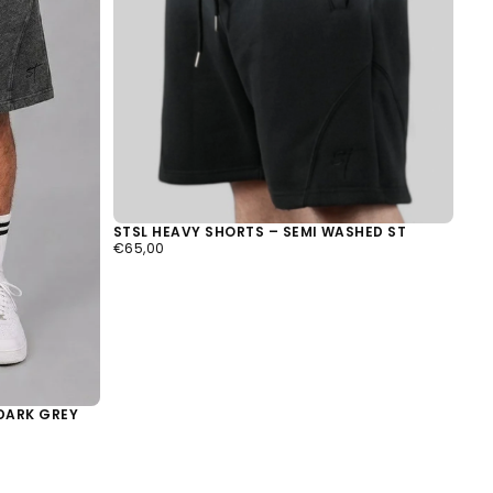
er
renkorb ist
STSL HEAVY SHORTS – SEMI WASHED ST
€65,00
REGULÄRER
€65,00
it leer
PREIS
DARK GREY
 Produkt ausgewählt.