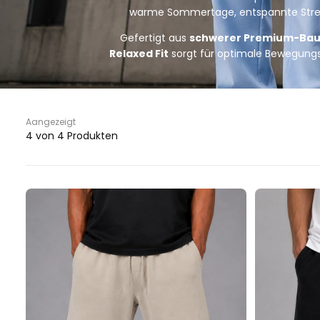
warme Sommertage, entspannte Streetw
Gefertigt aus
schwerer Premium-Ba
Relaxed Fit
sorgt für optimale Bewegungs
Aangezeigt
4 von 4 Produkten